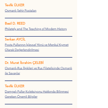
Tevfik ÜLKER
Osmanlı Şehir Postaları
Basil D. REED
Philately and The Teaching of Modern History
Serkan AYCİL
Posta Pullarının İşlevsel Yönü ve Menkul Kıymet
Olarak Değerlendirilmesi
Dr. Murat İbrahim ÇELEBİ
Osmanlı-Rus İlişkileri ve Rus Filatelisinde Osmanlı
ile Savaşlar
Tevfik ÜLKER
Damgalı Pullar Koleksiyonu Hakkında Bilinmesi
Gereken Önemli Bilgiler