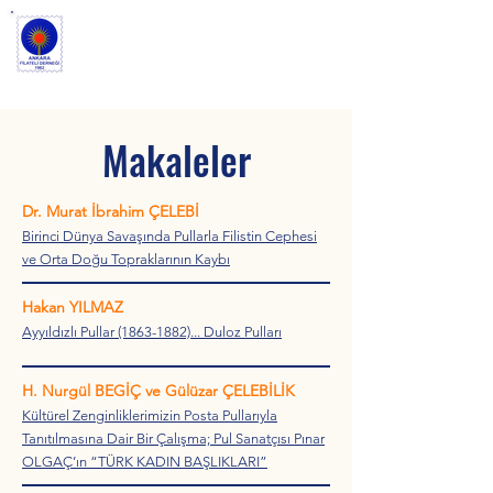
ANKARA FİLATELİ
DERNEĞİ
Makaleler
Dr. Murat İbrahim ÇELEBİ
Birinci Dünya Savaşında Pullarla Filistin Cephesi
ve Orta Doğu Topraklarının Kaybı
Hakan YILMAZ
Ayyıldızlı Pullar (1863-1882)... Duloz Pulları
H. Nurgül BEGİÇ ve Gülüzar ÇELEBİLİK
Kültürel Zenginliklerimizin Posta Pullarıyla
Tanıtılmasına Dair Bir Çalışma; Pul Sanatçısı Pınar
OLGAÇ’ın “TÜRK KADIN BAŞLIKLARI”