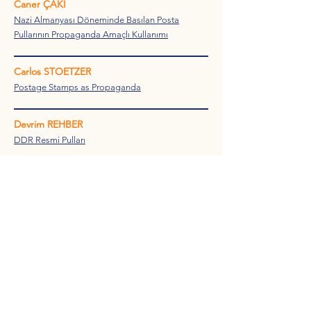
Caner ÇAKI
Nazi Almanyası Döneminde Basılan Posta
Pullarının Propaganda Amaçlı Kullanımı
Carlos STOETZER
Postage Stamps as Propaganda
Devrim REHBER
DDR Resmi Pulları
Tevfik KUYAŞ
İlk Pullarımız İçin Pek Önemli Bir Belge
Tobias ZYWIETZ
The Middle East Philatelic Bulletin
Niyazi Güneş ATAY
.
Türk Dış Politikasının 100 Yılı