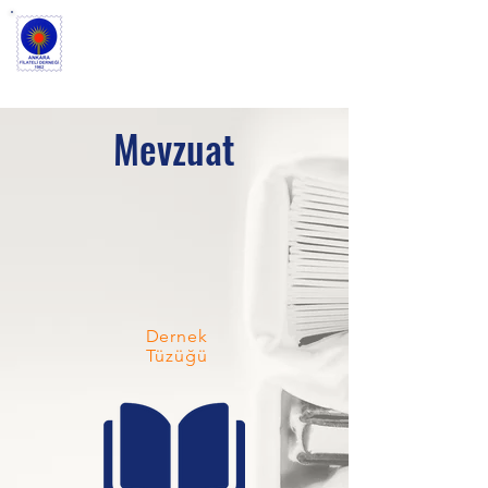
ANKARA FİLATELİ
DERNEĞİ
Mevzuat
Dernek
Tüzüğü