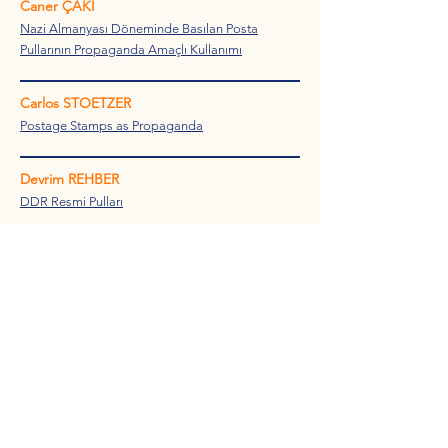
Caner ÇAKI
Nazi Almanyası Döneminde Basılan Posta
Pullarının Propaganda Amaçlı Kullanımı
Carlos STOETZER
Postage Stamps as Propaganda
Devrim REHBER
DDR Resmi Pulları
Tevfik KUYAŞ
İlk Pullarımız İçin Pek Önemli Bir Belge
Tobias ZYWIETZ
The Middle East Philatelic Bulletin
Niyazi Güneş ATAY
.
Türk Dış Politikasının 100 Yılı