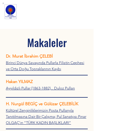
ANKARA FİLATELİ
DERNEĞİ
Makaleler
Dr. Murat İbrahim ÇELEBİ
Birinci Dünya Savaşında Pullarla Filistin Cephesi
ve Orta Doğu Topraklarının Kaybı
Hakan YILMAZ
Ayyıldızlı Pullar (1863-1882)... Duloz Pulları
H. Nurgül BEGİÇ ve Gülüzar ÇELEBİLİK
Kültürel Zenginliklerimizin Posta Pullarıyla
Tanıtılmasına Dair Bir Çalışma; Pul Sanatçısı Pınar
OLGAÇ’ın “TÜRK KADIN BAŞLIKLARI”