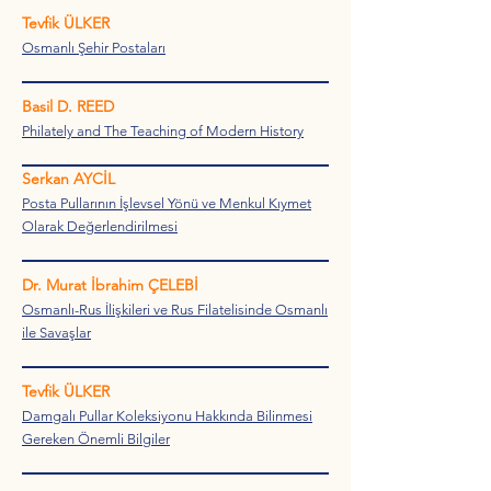
Tevfik ÜLKER
Osmanlı Şehir Postaları
Basil D. REED
Philately and The Teaching of Modern History
Serkan AYCİL
Posta Pullarının İşlevsel Yönü ve Menkul Kıymet
Olarak Değerlendirilmesi
Dr. Murat İbrahim ÇELEBİ
Osmanlı-Rus İlişkileri ve Rus Filatelisinde Osmanlı
ile Savaşlar
Tevfik ÜLKER
Damgalı Pullar Koleksiyonu Hakkında Bilinmesi
Gereken Önemli Bilgiler