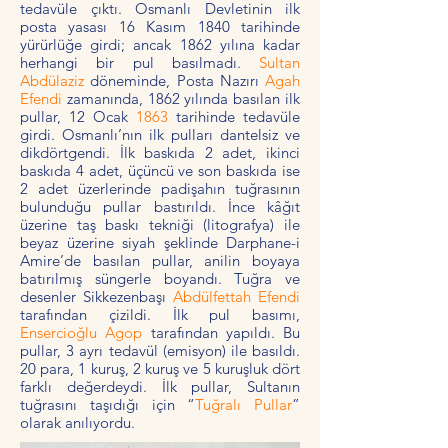
tedavüle çıktı. Osmanlı Devletinin ilk
posta yasası 16 Kasım 1840 tarihinde
yürürlüğe girdi; ancak 1862 yılına kadar
herhangi bir pul basılmadı.
Sultan
Abdülaziz
döneminde, Posta Nazırı
Agah
Efendi
zamanında, 1862 yılında basılan ilk
pullar, 12 Ocak
1863
tarihinde tedavüle
girdi. Osmanlı’nın ilk pulları dantelsiz ve
dikdörtgendi. İlk baskıda 2 adet, ikinci
baskıda 4 adet, üçüncü ve son baskıda ise
2 adet üzerlerinde padişahın tuğrasının
bulunduğu pullar bastırıldı. İnce kâğıt
üzerine taş baskı tekniği (litografya) ile
beyaz üzerine siyah şeklinde Darphane-i
Amire’de basılan pullar, anilin boyaya
batırılmış süngerle boyandı. Tuğra ve
desenler
Sikkezenbaşı
Abdülfettah Efendi
tarafından çizildi. İlk pul basımı,
Ensercioğlu Agop
tarafından yapıldı. Bu
pullar, 3 ayrı tedavül (emisyon) ile basıldı.
20 para, 1 kuruş, 2 kuruş ve 5 kuruşluk dört
farklı değerdeydi. İlk pullar, Sultanın
tuğrasını taşıdığı için “
Tuğralı Pullar
”
olarak anılıyordu.