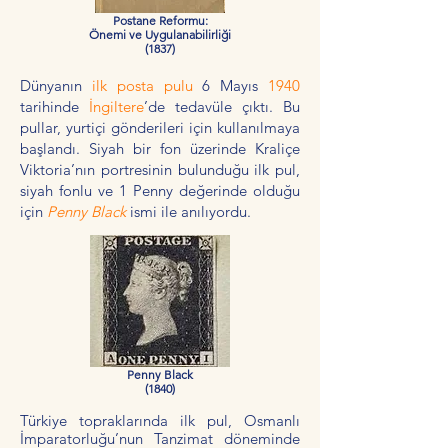
Postane Reformu:
Önemi ve Uygulanabilirliği
(1837)
Dünyanın
ilk posta pulu
6 Mayıs
1940
tarihinde
İngiltere
’de tedavüle çıktı. Bu
pullar, yurtiçi gönderileri için kullanılmaya
başlandı. Siyah bir fon üzerinde Kraliçe
Viktoria’nın portresinin bulunduğu ilk pul,
siyah fonlu ve 1 Penny değerinde olduğu
için
Penny Black
ismi ile anılıyordu.
Penny Black
(1840)
Türkiye topraklarında ilk pul, Osmanlı
İmparatorluğu’nun Tanzimat döneminde