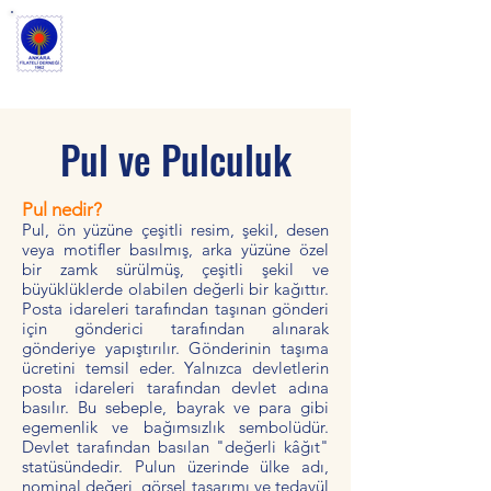
ANKARA FİLATELİ
DERNEĞİ
Pul ve Pulculuk
Pul nedir?
Pul, ön yüzüne çeşitli resim, şekil, desen
veya motifler basılmış, arka yüzüne özel
bir zamk sürülmüş, çeşitli şekil ve
büyüklüklerde olabilen değerli bir kağıttır.
Posta idareleri tarafından taşınan gönderi
için gönderici tarafından alınarak
gönderiye yapıştırılır. Gönderinin taşıma
ücretini temsil eder. Yalnızca devletlerin
posta idareleri tarafından devlet adına
basılır. Bu sebeple, bayrak ve para gibi
egemenlik ve bağımsızlık sembolüdür.
Devlet tarafından basılan "değerli kâğıt"
statüsündedir. Pulun üzerinde ülke adı,
nominal değeri, görsel tasarımı ve tedavül