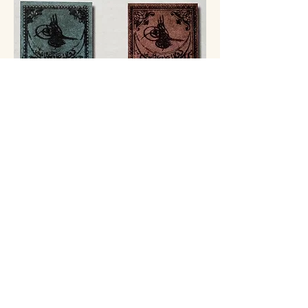
Tuğralı Birinci Baskı Posta Pulları
(1862)
Filateli ve Filatelist Nedir?
İlk pulların devletlerin posta idareleri
tarafından kullanılmaya başlanmasının
ardından “
pul koleksiyonu
” fikri doğdu.
Koleksiyon meraklıları, “yeni bir
koleksiyon objesi” bulmanın heyecanı ile
yeni pulları toplamaya ve koleksiyon
oluşturmaya başladı. Fransız koleksiyoncu
Georges Herpin
, ilk kez
1864
yılında
“
Posta Pulları Koleksiyoneri
”
(Le
Collectionneur de Timbres-Postes - Sayı:
5, 15 Kasım 1864)
adlı bir dergide pul
koleksiyonu hobisine “
filateli
” adını verdi.
Bu adlandırma, zamanla tüm dünyaya