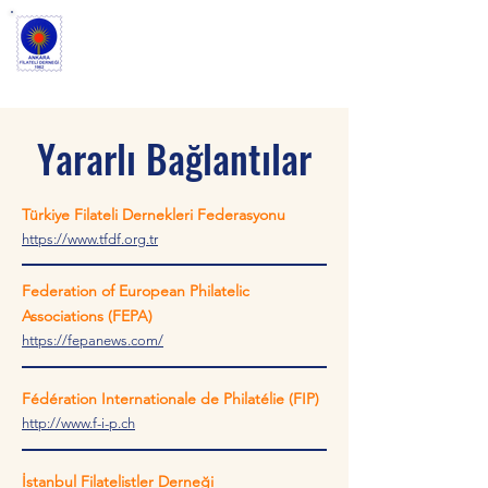
ANKARA FİLATELİ
DERNEĞİ
Yararlı Bağlantılar
Türkiye Filateli Dernekleri Federasyonu
https://www.tfdf.org.tr
Federation of European Philatelic
Associations (FEPA)
https://fepanews.com/
Fédération Internationale de Philatélie (FIP)
http://www.
f-i-p.ch
İstanbul Filatelistler Derneği